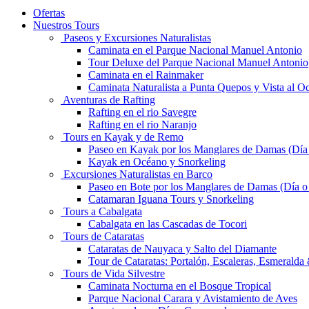
Ofertas
Nuestros Tours
Paseos y Excursiones Naturalistas
Caminata en el Parque Nacional Manuel Antonio
Tour Deluxe del Parque Nacional Manuel Antonio
Caminata en el Rainmaker
Caminata Naturalista a Punta Quepos y Vista al O
Aventuras de Rafting
Rafting en el rio Savegre
Rafting en el rio Naranjo
Tours en Kayak y de Remo
Paseo en Kayak por los Manglares de Damas (Día
Kayak en Océano y Snorkeling
Excursiones Naturalistas en Barco
Paseo en Bote por los Manglares de Damas (Día 
Catamaran Iguana Tours y Snorkeling
Tours a Cabalgata
Cabalgata en las Cascadas de Tocori
Tours de Cataratas
Cataratas de Nauyaca y Salto del Diamante
Tour de Cataratas: Portalón, Escaleras, Esmerald
Tours de Vida Silvestre
Caminata Nocturna en el Bosque Tropical
Parque Nacional Carara y Avistamiento de Aves