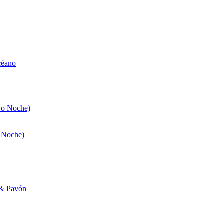
céano
 o Noche)
o Noche)
a & Pavón