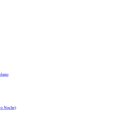
céano
 o Noche)