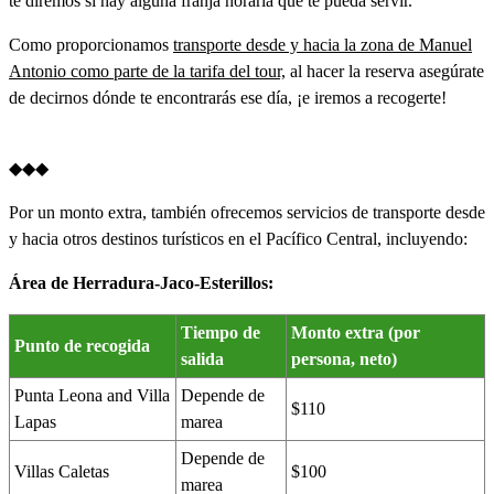
te diremos si hay alguna franja horaria que te pueda servir.
Como proporcionamos
transporte desde y hacia la zona de Manuel
Antonio como parte de la tarifa del tour,
al hacer la reserva asegúrate
de decirnos dónde te encontrarás ese día, ¡e iremos a recogerte!
◆◆◆
Por un monto extra, también ofrecemos servicios de transporte desde
y hacia otros destinos turísticos en el Pacífico Central, incluyendo:
Área de Herradura-Jaco-Esterillos:
Tiempo de
Monto extra (por
Punto de recogida
salida
persona, neto)
Punta Leona and Villa
Depende de
$110
Lapas
marea
Depende de
Villas Caletas
$100
marea